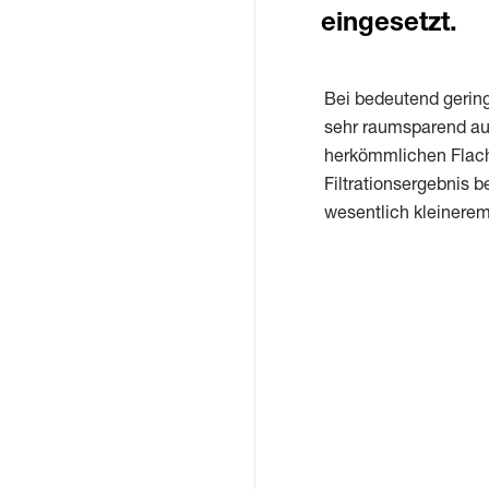
eingesetzt.
Bei bedeutend gerin
sehr raumsparend a
herkömmlichen Flach
Filtrationsergebnis be
wesentlich kleinere