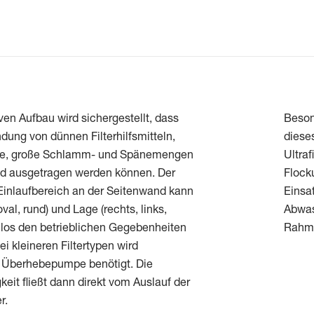
ven Aufbau wird sichergestellt, dass
Beson
dung von dünnen Filterhilfsmitteln,
dieses
liese, große Schlamm- und Spänemengen
Ultraf
 und ausgetragen werden können. Der
Flock
 Einlaufbereich an der Seitenwand kann
Einsat
val, rund) und Lage (rechts, links,
Abwas
mlos den betrieblichen Gegebenheiten
Rahme
i kleineren Filtertypen wird
e Überhebepumpe benötigt. Die
eit fließt dann direkt vom Auslauf der
r.