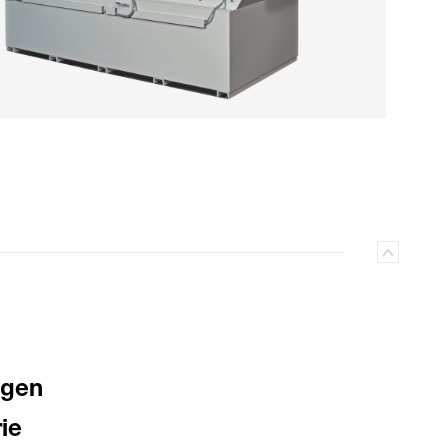
igen
ie