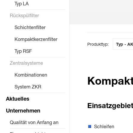
Typ LA
r
i
Rückspülfilter
n
Schichtenfilter
g
e
Kompaktkerzenfilter
n
Produkttyp:
Typ - A
Typ RSF
Zentralsysteme
Kombinationen
Kompakt
System ZKR
Aktuelles
Einsatzgebiet
Unternehmen
Qualität von Anfang an
Schleifen